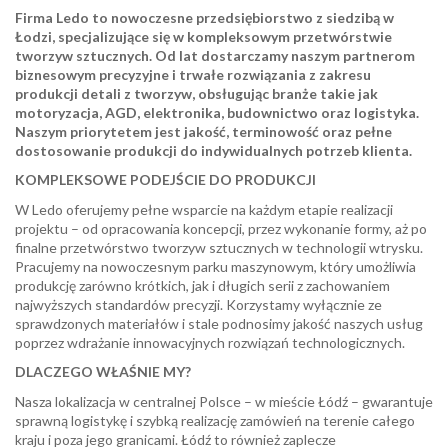
Firma Ledo to nowoczesne przedsiębiorstwo z siedzibą w
Łodzi, specjalizujące się w kompleksowym przetwórstwie
tworzyw sztucznych. Od lat dostarczamy naszym partnerom
biznesowym precyzyjne i trwałe rozwiązania z zakresu
produkcji detali z tworzyw, obsługując branże takie jak
motoryzacja, AGD, elektronika, budownictwo oraz logistyka.
Naszym priorytetem jest jakość, terminowość oraz pełne
dostosowanie produkcji do indywidualnych potrzeb klienta.
KOMPLEKSOWE PODEJŚCIE DO PRODUKCJI
W Ledo oferujemy pełne wsparcie na każdym etapie realizacji
projektu – od opracowania koncepcji, przez wykonanie formy, aż po
finalne przetwórstwo tworzyw sztucznych w technologii wtrysku.
Pracujemy na nowoczesnym parku maszynowym, który umożliwia
produkcję zarówno krótkich, jak i długich serii z zachowaniem
najwyższych standardów precyzji. Korzystamy wyłącznie ze
sprawdzonych materiałów i stale podnosimy jakość naszych usług
poprzez wdrażanie innowacyjnych rozwiązań technologicznych.
DLACZEGO WŁAŚNIE MY?
Nasza lokalizacja w centralnej Polsce – w mieście Łódź – gwarantuje
sprawną logistykę i szybką realizację zamówień na terenie całego
kraju i poza jego granicami. Łódź to również zaplecze