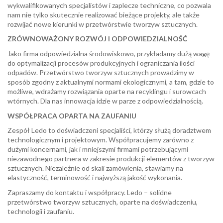
wykwalifikowanych specjalistów i zaplecze techniczne, co pozwala
nam nie tylko skutecznie realizować bieżące projekty, ale także
rozwijać nowe kierunki w przetwórstwie tworzyw sztucznych.
ZRÓWNOWAŻONY ROZWÓJ I ODPOWIEDZIALNOŚĆ
Jako firma odpowiedzialna środowiskowo, przykładamy dużą wagę
do optymalizacji procesów produkcyjnych i ograniczania ilości
odpadów. Przetwórstwo tworzyw sztucznych prowadzimy w
sposób zgodny z aktualnymi normami ekologicznymi, a tam, gdzie to
możliwe, wdrażamy rozwiązania oparte na recyklingu i surowcach
wtórnych. Dla nas innowacja idzie w parze z odpowiedzialnością.
WSPÓŁPRACA OPARTA NA ZAUFANIU
Zespół Ledo to doświadczeni specjaliści, którzy służą doradztwem
technologicznym i projektowym. Współpracujemy zarówno z
dużymi koncernami, jak i mniejszymi firmami potrzebującymi
niezawodnego partnera w zakresie produkcji elementów z tworzyw
sztucznych. Niezależnie od skali zamówienia, stawiamy na
elastyczność, terminowość i najwyższą jakość wykonania.
Zapraszamy do kontaktu i współpracy. Ledo – solidne
przetwórstwo tworzyw sztucznych, oparte na doświadczeniu,
technologii i zaufaniu.